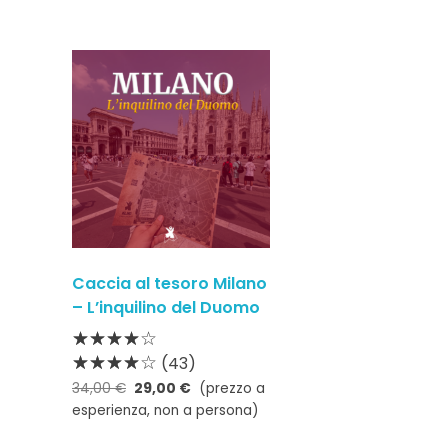
Caccia al tesoro Milano
– L’inquilino del Duomo
(43)
34,00
€
29,00
€
(prezzo a
esperienza, non a persona)