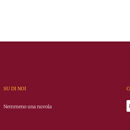
SU DI NOI
C
Nemmeno una nuvola