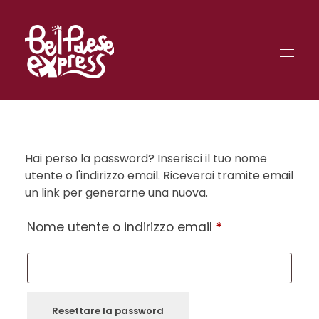
BelPaese Express
Smartphone in una mano, mappa nell'altra: sei pronto per affrontare le missioni BPE tra le meraviglie d'Italia?
BelPaese Express
Smartphone in una mano, mappa nell'altra: sei pronto per affrontare le missioni BPE tra le meraviglie d'Italia?
Hai perso la password? Inserisci il tuo nome
utente o l'indirizzo email. Riceverai tramite email
un link per generarne una nuova.
Nome utente o indirizzo email
*
Resettare la password