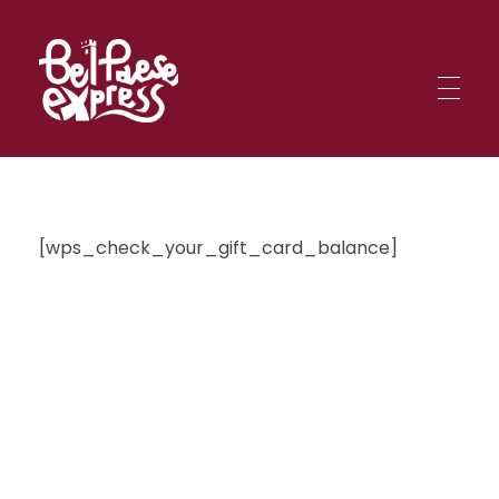
BelPaese Express
Smartphone in una mano, mappa nell'altra: sei pronto per affrontare le missioni BPE tra le meraviglie d'Italia?
BelPaese Express
Smartphone in una mano, mappa nell'altra: sei pronto per affrontare le missioni BPE tra le meraviglie d'Italia?
[wps_check_your_gift_card_balance]