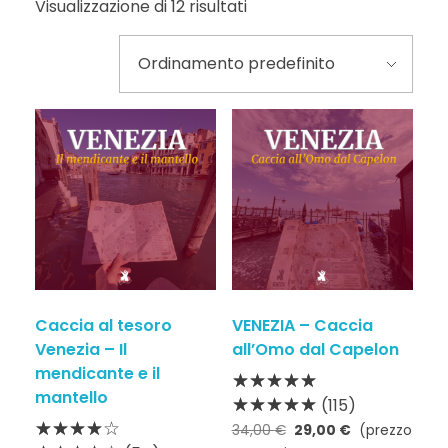
Visualizzazione di 12 risultati
Caccia al tesoro
VENEZIA – Caccia
Venezia – Il
all’Omo dal Capelon
mendicante e il
mantello
(115)
34,00
€
29,00
€
(prezzo