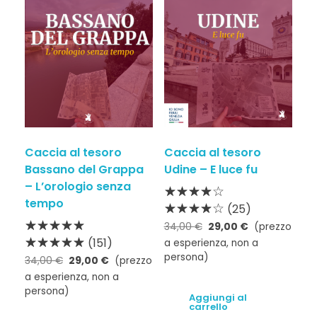
Caccia al tesoro
Caccia al tesoro
Bassano del Grappa
Udine – E luce fu
– L’orologio senza
tempo
(25)
34,00
€
29,00
€
(prezzo
(151)
a esperienza, non a
persona)
34,00
€
29,00
€
(prezzo
a esperienza, non a
persona)
Aggiungi al
carrello