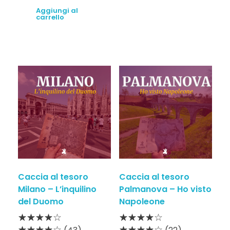
Aggiungi al
carrello
Caccia al tesoro
Caccia al tesoro
Milano – L’inquilino
Palmanova – Ho visto
del Duomo
Napoleone