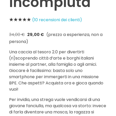
Incompiuta
(
10
recensioni dei clienti)
34,00
€
29,00
€
(prezzo a esperienza, non a
persona)
Una caccia al tesoro 2.0 per divertirti
(ri)scoprendo città d’arte e borghi italiani
insieme al partner, alla famiglia o agli amici.
Giocare è facilissimo: basta solo uno
smartphone per immergerti in una missione
BPE. Che aspetti? Acquista ora e gioca quando
vuoi!
Per invidia, una strega vuole vendicarsi di una
giovane fanciulla, ma qualcosa va storto: invece
di farla diventare una mosca, la ragazza si