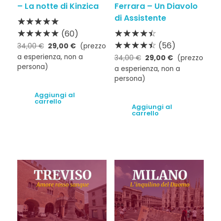
– La notte di Kinzica
Ferrara – Un Diavolo
di Assistente
(60)
(56)
34,00
€
29,00
€
(prezzo
a esperienza, non a
34,00
€
29,00
€
(prezzo
persona)
a esperienza, non a
persona)
Aggiungi al
carrello
Aggiungi al
carrello