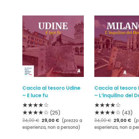
Caccia al tesoro Udine
Caccia al tesoro 
– E luce fu
– L’inquilino del
(25)
(43)
34,00
€
29,00
€
(prezzo a
34,00
€
29,00
€
(p
esperienza, non a persona)
esperienza, non a pe