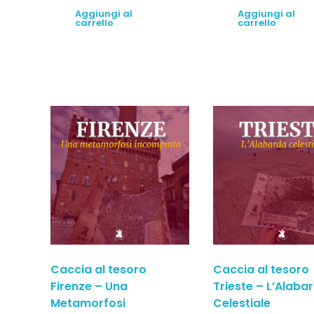
Aggiungi al
Aggiungi al
carrello
carrello
Caccia al tesoro
Caccia al tesoro
Firenze – Una
Trieste – L’Alaba
Metamorfosi
Celestiale