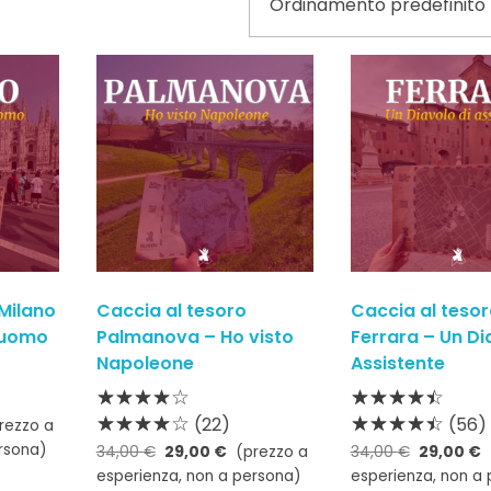
Milano
Caccia al tesoro
Caccia al teso
 Duomo
Palmanova – Ho visto
Ferrara – Un Di
Napoleone
Assistente
(22)
(56)
rezzo a
rsona)
34,00
€
29,00
€
(prezzo a
34,00
€
29,00
€
esperienza, non a persona)
esperienza, non a