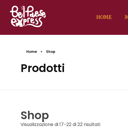
HOME
M
BelPaese Express
Smartphone in una mano, mappa nell'altra: sei pronto per affrontare le missioni BPE tra le meraviglie d'Italia?
BelPaese Express
Smartphone in una mano, mappa nell'altra: sei pronto per affrontare le missioni BPE tra le meraviglie d'Italia?
Home
»
Shop
Prodotti
Shop
Visualizzazione di 17-22 di 22 risultati