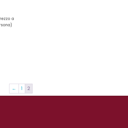
rezzo a
rsona)
←
1
2